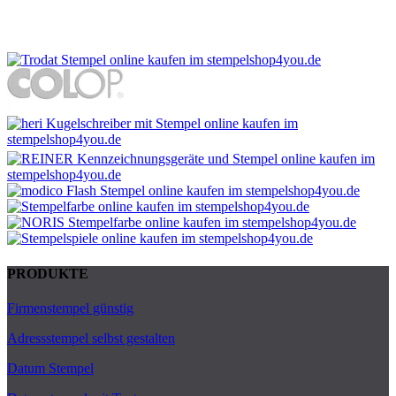
PRODUKTE
Firmenstempel günstig
Adressstempel selbst gestalten
Datum Stempel