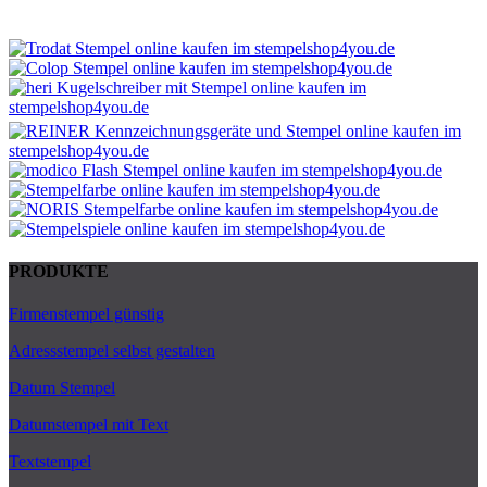
PRODUKTE
Firmenstempel günstig
Adressstempel selbst gestalten
Datum Stempel
Datumstempel mit Text
Textstempel