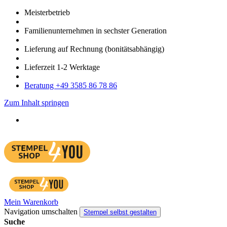
Meister­betrieb
Familien­unter­nehmen in sechster Gene­ration
Lieferung auf Rech­nung
(bonitätsabhängig)
Liefer­zeit
1-2
Werk­tage
Bera­tung +49 3585 86 78 86
Zum Inhalt springen
Mein Warenkorb
Navigation umschalten
Stempel selbst gestalten
Suche