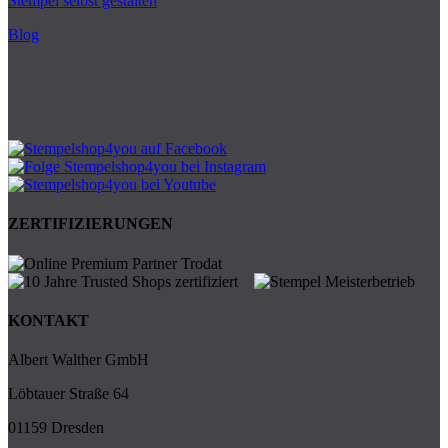
Stempel selbst gestalten
Blog
ZERTIFIZIERUNGEN
KONTAKT
Albert Walther GmbH
Löbtauer Straße 64
01159 Dresden