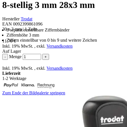
8-stellig 3 mm 28x3 mm
Hersteller
Trodat
EAN 0092399861096
30 x 3 mm | 1 Zeile
8 separat einstellbare Ziffernbänder
Ziffernhöhe 3 mm
Ziffern einstellbar von 0 bis 9 und weitere Zeichen
11,70 €
Inkl. 19% MwSt.
,
exkl.
Versandkosten
Auf Lager
Menge
-
+
Inkl. 19% MwSt.
,
exkl.
Versandkosten
Lieferzeit
1-2 Werktage
Zum Ende der Bildgalerie springen