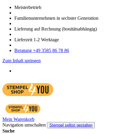
Meister­betrieb
Familien­unter­nehmen in sechster Gene­ration
Lieferung auf Rech­nung
(bonitätsabhängig)
Liefer­zeit
1-2
Werk­tage
Bera­tung +49 3585 86 78 86
Zum Inhalt springen
Mein Warenkorb
Navigation umschalten
Stempel selbst gestalten
Suche