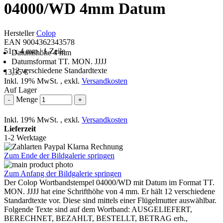
04000/WD 4mm Datum
Hersteller
Colop
EAN 9004362343578
51 x 4 mm | 1 Zeile
Datumshöhe 4 mm
Datumsformat TT. MON. JJJJ
12 verschiedene Standardtexte
13,35 €
Inkl. 19% MwSt.
,
exkl.
Versandkosten
Auf Lager
Menge
-
+
Inkl. 19% MwSt.
,
exkl.
Versandkosten
Lieferzeit
1-2 Werktage
Zum Ende der Bildgalerie springen
Zum Anfang der Bildgalerie springen
Der Colop Wortbandstempel 04000/WD mit Datum im Format TT.
MON. JJJJ hat eine Schrifthöhe von 4 mm. Er hält 12 verschiedene
Standardtexte vor. Diese sind mittels einer Flügelmutter auswählbar.
Folgende Texte sind auf dem Wortband: AUSGELIEFERT,
BERECHNET, BEZAHLT, BESTELLT, BETRAG erh.,