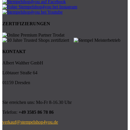
ZERTIFIZIERUNGEN
KONTAKT
Albert Walther GmbH
Löbtauer Straße 64
01159 Dresden
Sie erreichen uns: Mo-Fr 8-16.30 Uhr
Telefon:
+49 3585 86 78 86
verkauf@stempelshop4you.de