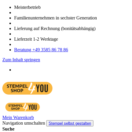
Meister­betrieb
Familien­unter­nehmen in sechster Gene­ration
Lieferung auf Rech­nung
(bonitätsabhängig)
Liefer­zeit
1-2
Werk­tage
Bera­tung +49 3585 86 78 86
Zum Inhalt springen
Mein Warenkorb
Navigation umschalten
Stempel selbst gestalten
Suche