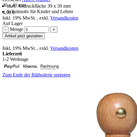
40 x 40 mm
max. Abdruckfläche 39 x 39 mm
Schulmotiv für Kinder und Lehrer
4,90 €
Inkl. 19% MwSt.
,
exkl.
Versandkosten
Auf Lager
Menge
-
+
Artikel jetzt gestalten
Inkl. 19% MwSt.
,
exkl.
Versandkosten
Lieferzeit
1-2 Werktage
Zum Ende der Bildgalerie springen