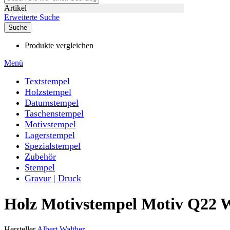
Artikel
Erweiterte Suche
Suche
Produkte vergleichen
Menü
Textstempel
Holzstempel
Datumstempel
Taschenstempel
Motivstempel
Lagerstempel
Spezialstempel
Zubehör
Stempel
Gravur | Druck
Holz Motivstempel Motiv Q22 
Hersteller
Albert Walther