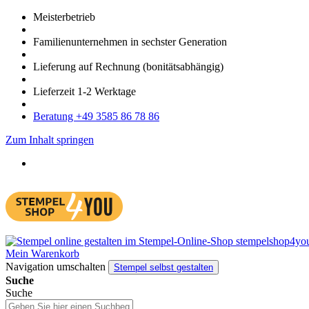
Meister­betrieb
Familien­unter­nehmen in sechster Gene­ration
Lieferung auf Rech­nung
(bonitätsabhängig)
Liefer­zeit
1-2
Werk­tage
Bera­tung +49 3585 86 78 86
Zum Inhalt springen
Mein Warenkorb
Navigation umschalten
Stempel selbst gestalten
Suche
Suche