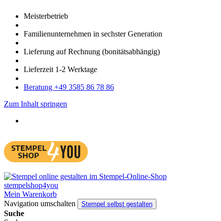
Meister­betrieb
Familien­unter­nehmen in sechster Gene­ration
Lieferung auf Rech­nung
(bonitätsabhängig)
Liefer­zeit
1-2
Werk­tage
Bera­tung +49 3585 86 78 86
Zum Inhalt springen
Mein Warenkorb
Navigation umschalten
Stempel selbst gestalten
Suche