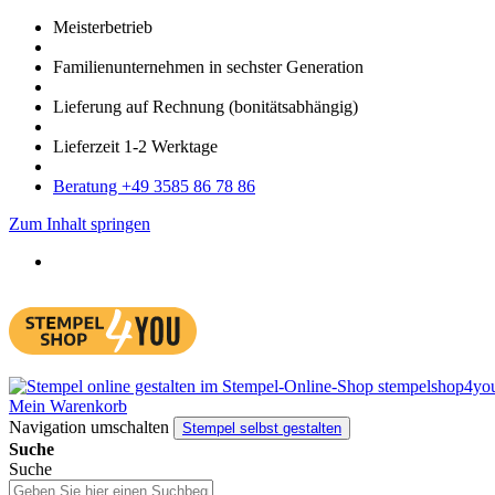
Meister­betrieb
Familien­unter­nehmen in sechster Gene­ration
Lieferung auf Rech­nung
(bonitätsabhängig)
Liefer­zeit
1-2
Werk­tage
Bera­tung +49 3585 86 78 86
Zum Inhalt springen
Mein Warenkorb
Navigation umschalten
Stempel selbst gestalten
Suche
Suche