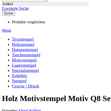
Artikel
Erweiterte Suche
Suche
Produkte vergleichen
Menü
Textstempel
Holzstempel
Datumstempel
Taschenstempel
Motivstempel
Lagerstempel
Spezialstempel
Zubehör
Stempel
Gravur | Druck
Holz Motivstempel Motiv Q8 Se
Hersteller
Albert Walther