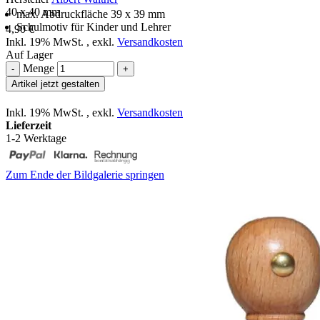
40 x 40 mm
max. Abdruckfläche 39 x 39 mm
Schulmotiv für Kinder und Lehrer
4,90 €
Inkl. 19% MwSt.
,
exkl.
Versandkosten
Auf Lager
Menge
-
+
Artikel jetzt gestalten
Inkl. 19% MwSt.
,
exkl.
Versandkosten
Lieferzeit
1-2 Werktage
Zum Ende der Bildgalerie springen